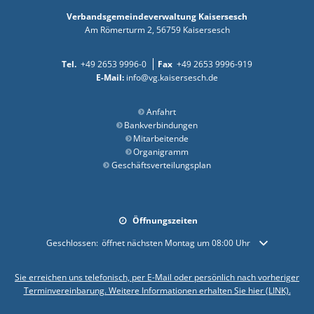
Verbandsgemeindeverwaltung Kaisersesch
Am Römerturm 2
56759
Kaisersesch
+49 2653 9996-0
+49 2653 9996-919
info@vg.kaisersesch.de
Anfahrt
Bankverbindungen
Mitarbeitende
Organigramm
Geschäftsverteilungsplan
Öffnungszeiten
Klicken, um weitere Öffnungs- oder Schließzeiten auszublenden
Geschlossen:
öffnet nächsten Montag um 08:00 Uhr
Sie erreichen uns telefonisch, per E-Mail oder persönlich nach vorheriger
Terminvereinbarung. Weitere Informationen erhalten Sie hier (LINK).