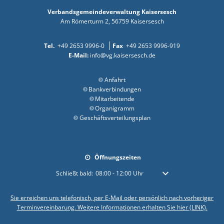
Verbandsgemeindeverwaltung Kaisersesch
Am Römerturm 2
56759
Kaisersesch
+49 2653 9996-0
+49 2653 9996-919
info@vg.kaisersesch.de
Anfahrt
Bankverbindungen
Mitarbeitende
Organigramm
Geschäftsverteilungsplan
Öffnungszeiten
Klicken, um weitere Öffnungs- oder Schließzeiten auszublen
Schließt bald:
08:00
-
12:00
Uhr
Von 08:00 bis 12:00 Uhr
Sie erreichen uns telefonisch, per E-Mail oder persönlich nach vorheriger
Terminvereinbarung. Weitere Informationen erhalten Sie hier (LINK).