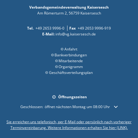
Verbandsgemeindeverwaltung Kaisersesch
Am Römerturm 2
56759
Kaisersesch
+49 2653 9996-0
+49 2653 9996-919
info@vg.kaisersesch.de
Anfahrt
Bankverbindungen
Mitarbeitende
Organigramm
Geschäftsverteilungsplan
Öffnungszeiten
Klicken, um weitere Öffnungs- oder Schließzeiten auszublenden
Geschlossen:
öffnet nächsten Montag um 08:00 Uhr
Sie erreichen uns telefonisch, per E-Mail oder persönlich nach vorheriger
Terminvereinbarung. Weitere Informationen erhalten Sie hier (LINK).