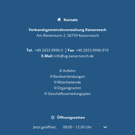
Kontakt
Verbandsgemeindeverwaltung Kaisersesch
Am Römerturm 2
56759
Kaisersesch
+49 2653 9996-0
+49 2653 9996-919
info@vg.kaisersesch.de
Anfahrt
Bankverbindungen
Mitarbeitende
Organigramm
Geschäftsverteilungsplan
Öffnungszeiten
Klicken, um weitere Öffnungs- oder Schließzeiten auszublenden
Jetzt geöffnet:
08:00
-
12:30
Uhr
Von 08:00 bis 12:30 