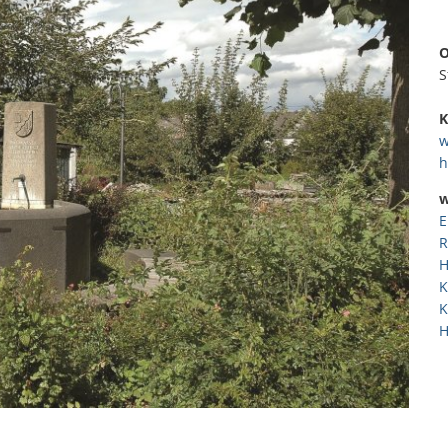
O
S
K
w
h
w
E
R
H
K
K
H