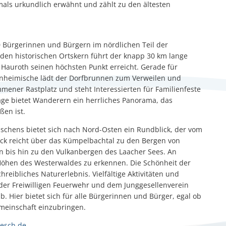
als urkundlich erwähnt und zählt zu den ältesten
0 Bürgerinnen und Bürgern im nördlichen Teil der
en historischen Ortskern führt der knapp 30 km lange
 Hauroth seinen höchsten Punkt erreicht. Gerade für
inheimische lädt der Dorfbrunnen zum Verweilen und
mmener Rastplatz und steht Interessierten für Familienfeste
age bietet Wanderern ein herrliches Panorama, das
en ist.
schens bietet sich nach Nord-Osten ein Rundblick, der vom
ck reicht über das Kümpelbachtal zu den Bergen von
bis hin zu den Vulkanbergen des Laacher Sees. An
Höhen des Westerwaldes zu erkennen. Die Schönheit der
eibliches Naturerlebnis. Vielfältige Aktivitäten und
 der Freiwilligen Feuerwehr und dem Junggesellenverein
. Hier bietet sich für alle Bürgerinnen und Bürger, egal ob
gemeinschaft einzubringen.
esch.de