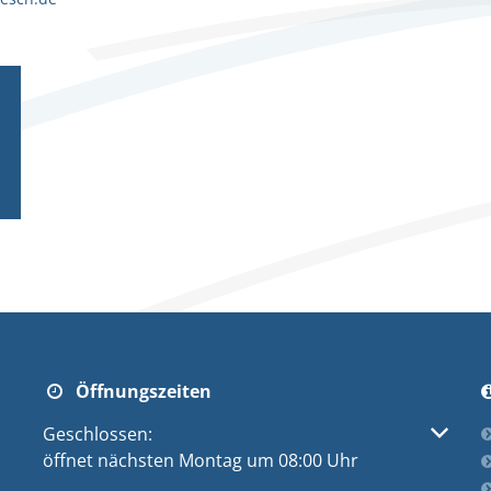
Öffnungszeiten
Klicken, um weitere Öffnungs- oder Schließzeiten au
Geschlossen:
öffnet nächsten Montag um 08:00 Uhr