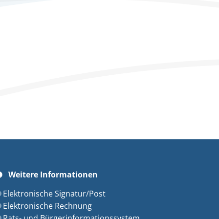
Weitere Informationen
szublenden
Elektronische Signatur/Post
Elektronische Rechnung
Rats- und Bürgerinformationssystem