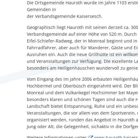
Die Ortsgemeinde Hauroth wurde im Jahre 1103 erstm
Gemeinden in
der Verbandsgemeinde Kaisersesch.
Geographisch liegt Hauroth mit seinen derzeit ca. 30
Verbandsgemeinde auf einer Höhe von 520 m. Durch d
Eifel-Schiefer-Radweg, der in Monreal beginnt und in
Fahrradfahrer, aber auch für Wanderer, Gäste und E
Ausruhen ein. Auch die neue Grillhütte ist ein willko
und Veranstaltungen zur Verfügung. Die exzellente L
besonders am Heiligenhäuschen wundervoll zu genieß
Vom Eingang des im Jahre 2006 erbauten Heiligenhäu
Hochbermel und Oberbüsch eingerahmt wird. Der Bli
Monreal und dem Vulkankegel Hochsimmer bei Mayen 
besonders klaren und schönen Tagen sind auch die 
Landschaft bietet Entspannung, Ruhe und ein unbeschr
Veranstaltungen, die vor allem von dem Sportverein,
organisiert werden, runden das Angebot in Hauroth ab
Jung oder Alt, die Gelegenheit, sichaktiv in die Dorf
Weitere Informationen unter:
www.hauroth.kaisers