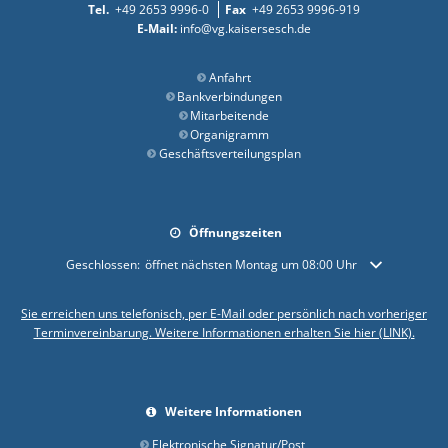
+49 2653 9996-0
+49 2653 9996-919
info@vg.kaisersesch.de
Anfahrt
Bankverbindungen
Mitarbeitende
Organigramm
Geschäftsverteilungsplan
Öffnungszeiten
Klicken, um weitere Öffnungs- oder Schließzeiten auszublenden
Geschlossen:
öffnet nächsten Montag um 08:00 Uhr
Sie erreichen uns telefonisch, per E-Mail oder persönlich nach vorheriger
Terminvereinbarung. Weitere Informationen erhalten Sie hier (LINK).
Weitere Informationen
Elektronische Signatur/Post