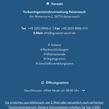
Kontakt
Verbandsgemeindeverwaltung Kaisersesch
Am Römerturm 2
56759
Kaisersesch
+49 2653 9996-0
+49 2653 9996-919
info@vg.kaisersesch.de
Anfahrt
Bankverbindungen
Mitarbeitende
Organigramm
Geschäftsverteilungsplan
Öffnungszeiten
Klicken, um weitere Öffnungs- oder Schließzeiten auszublende
Geschlossen:
öffnet heute um 08:00 Uhr
Sie erreichen uns telefonisch, per E-Mail oder persönlich nach vorheriger
Terminvereinbarung. Weitere Informationen erhalten Sie hier (LINK).