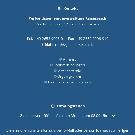
Kontakt
Verbandsgemeindeverwaltung Kaisersesch
Am Römerturm 2
56759
Kaisersesch
+49 2653 9996-0
+49 2653 9996-919
info@vg.kaisersesch.de
Anfahrt
Bankverbindungen
Mitarbeitende
Organigramm
Geschäftsverteilungsplan
Öffnungszeiten
Klicken, um weitere Öffnungs- oder Schließzeiten auszublenden
Geschlossen:
öffnet nächsten Montag um 08:00 Uhr
Sie erreichen uns telefonisch, per E-Mail oder persönlich nach vorheriger