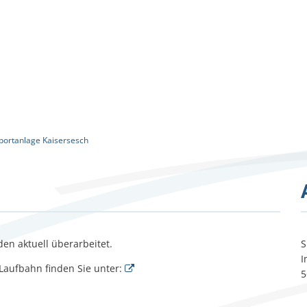
Verwaltung
Themen
Bürgerservice
portanlage Kaisersesch
en aktuell überarbeitet.
S
I
Laufbahn finden Sie unter:
5